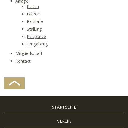
Anlage
Reiten
Fahren
Reithalle
Stallung
Reitplätze
Umgebung
Mitgliedschaft
Kontakt
Navigation
STARTSEITE
überspringen
VEREIN